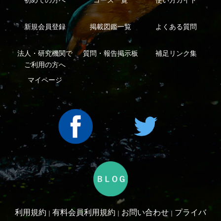
利用規約
有料会員利用規約
お問い合わせ
プライバ
｜
｜
｜
シーについて
特定商取引法に基づく表示
運営会社
インプレスグル
｜
｜
ープ
Copyright ©2016 Yama-kei Publishers co.,Ltd.
An impress Group Company. All rights reserved.