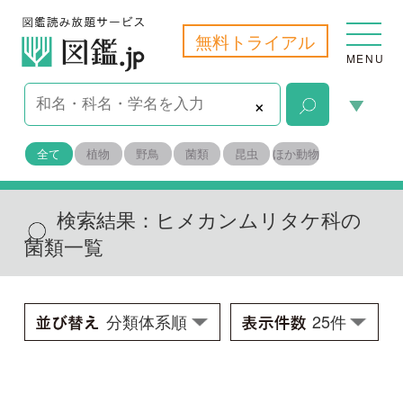
無料トライアル
MENU
×
全て
植物
野鳥
菌類
昆虫
ほか動物
検索結果：
ヒメカンムリタケ科の
菌類一覧
カベンタケモドキ
Neolecta irregularis
学名：