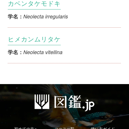
ヒメカンムリタケ
Neolecta vitellina
学名：
初めての方へ
コース一覧
使い方ガイド
新規会員登録
掲載図鑑一覧
よくある質問
法人・研究機関で
質問・報告掲示板
補足リンク集
ご利用の方へ
マイページ