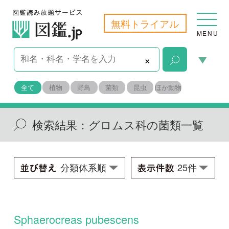
無料トライアル
MENU
×
全て
植物
野鳥
菌類
昆虫
ほか動物
検索結果：
グロムス科の菌類一覧
Sphaerocreas pubescens
Sphaerocreas pubescens
学名：