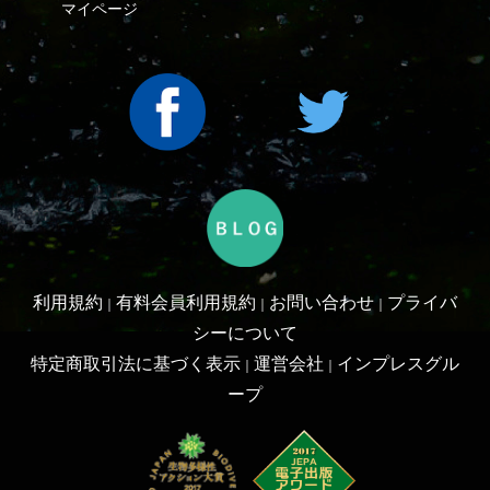
利用規約
有料会員利用規約
お問い合わせ
プライバ
｜
｜
｜
シーについて
特定商取引法に基づく表示
運営会社
インプレスグル
｜
｜
ープ
Copyright ©2016 Yama-kei Publishers co.,Ltd.
An impress Group Company. All rights reserved.