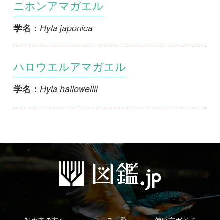
ハロウエルアマガエル
Hyla hallowellii
学名：
初めての方へ
コース一覧
使い方ガイド
新規会員登録
掲載図鑑一覧
よくある質問
法人・研究機関で
質問・報告掲示板
補足リンク集
ご利用の方へ
マイページ