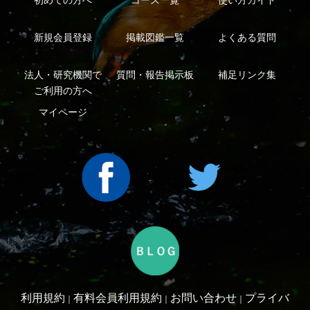
利用規約
有料会員利用規約
お問い合わせ
プライバ
｜
｜
｜
シーについて
特定商取引法に基づく表示
運営会社
インプレスグル
｜
｜
ープ
Copyright ©2016 Yama-kei Publishers co.,Ltd.
An impress Group Company. All rights reserved.