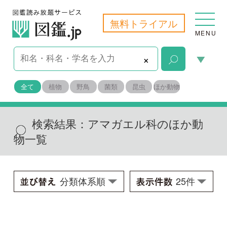
無料トライアル
MENU
×
全て
植物
野鳥
菌類
昆虫
ほか動物
検索結果：
アマガエル科のほか動
物一覧
ニホンアマガエル
Hyla japonica
学名：