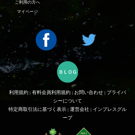
利用規約
有料会員利用規約
お問い合わせ
プライバ
｜
｜
｜
シーについて
特定商取引法に基づく表示
運営会社
インプレスグル
｜
｜
ープ
Copyright ©2016 Yama-kei Publishers co.,Ltd.
An impress Group Company. All rights reserved.