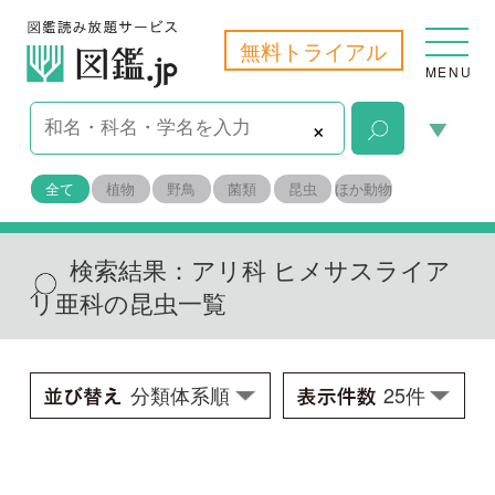
無料トライアル
MENU
×
全て
植物
野鳥
菌類
昆虫
ほか動物
検索結果：
アリ科 ヒメサスライア
リ亜科の昆虫一覧
ヒメサスライアリ
Aenictus lifuiae
学名：