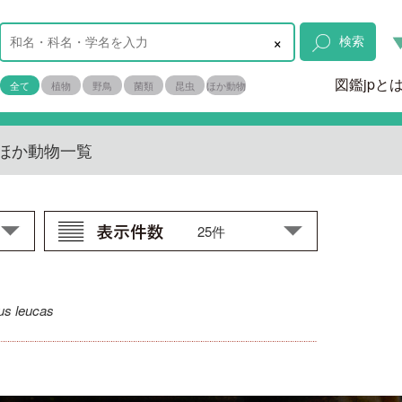
×
検索
図鑑jpと
全て
植物
野鳥
菌類
昆虫
ほか動物
ほか動物一覧
us leucas