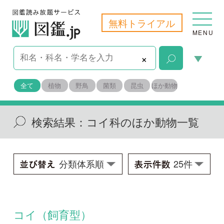
無料トライアル
MENU
×
全て
植物
野鳥
菌類
昆虫
ほか動物
検索結果：
コイ科のほか動物一覧
コイ（飼育型）
Cyprinus carpio
学名：