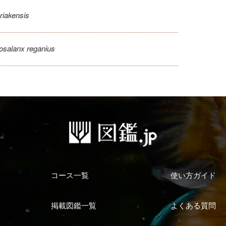
riakensis
osalanx reganius
コース一覧
使い方ガイド
掲載図鑑一覧
よくある質問