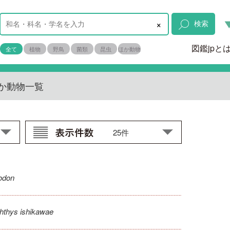
×
検索
図鑑jpと
全て
植物
野鳥
菌類
昆虫
ほか動物
か動物一覧
odon
hthys ishikawae