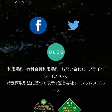
利用規約
有料会員利用規約
お問い合わせ
プライバ
｜
｜
｜
シーについて
特定商取引法に基づく表示
運営会社
インプレスグル
｜
｜
ープ
Copyright ©2016 Yama-kei Publishers co.,Ltd.
An impress Group Company. All rights reserved.