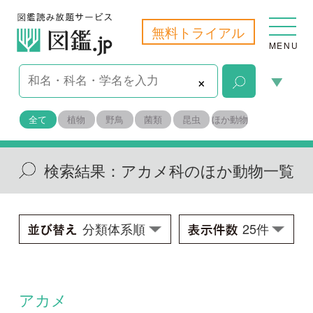
無料トライアル
MENU
×
全て
植物
野鳥
菌類
昆虫
ほか動物
検索結果：
アカメ科のほか動物一覧
アカメ
Lates japonicus
学名：