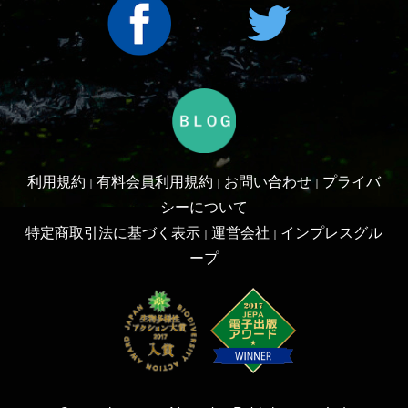
ープ
Copyright ©2016 Yama-kei Publishers co.,Ltd.
An impress Group Company. All rights reserved.