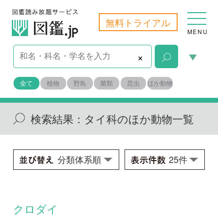
無料トライアル
MENU
×
全て
植物
野鳥
菌類
昆虫
ほか動物
検索結果：
タイ科のほか動物一覧
クロダイ
Acanthopagrus schlegelii
学名：