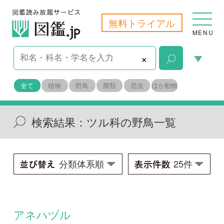
無料トライアル
MENU
×
全て
植物
野鳥
菌類
昆虫
ほか動物
検索結果：
ツル科の野鳥一覧
アネハヅル
Anthropoides virgo
学名：