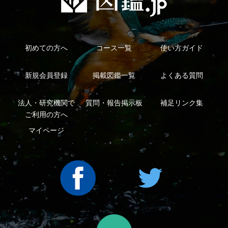
法人・研究機関で
質問・報告掲示板
補足リンク集
ご利用の方へ
マイページ
利用規約
有料会員利用規約
お問い合わせ
プライバ
｜
｜
｜
シーについて
特定商取引法に基づく表示
運営会社
インプレスグル
｜
｜
ープ