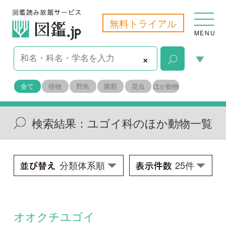
無料トライアル
MENU
×
全て
植物
野鳥
菌類
昆虫
ほか動物
検索結果：
ユゴイ科のほか動物一覧
オオクチユゴイ
Kuhlia rupestris
学名：