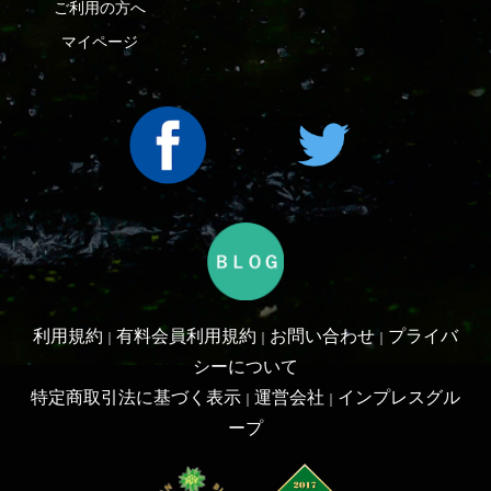
利用規約
有料会員利用規約
お問い合わせ
プライバ
｜
｜
｜
シーについて
特定商取引法に基づく表示
運営会社
インプレスグル
｜
｜
ープ
Copyright ©2016 Yama-kei Publishers co.,Ltd.
An impress Group Company. All rights reserved.