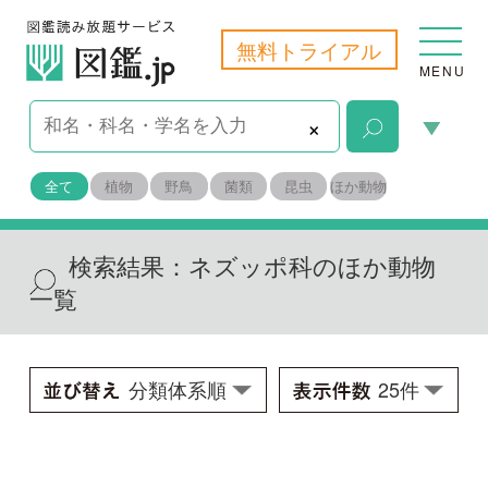
無料トライアル
MENU
×
全て
植物
野鳥
菌類
昆虫
ほか動物
検索結果：
ネズッポ科のほか動物
一覧
ナリタイトヒキヌメリ
Pseudocalliurichthys ikedai
学名：