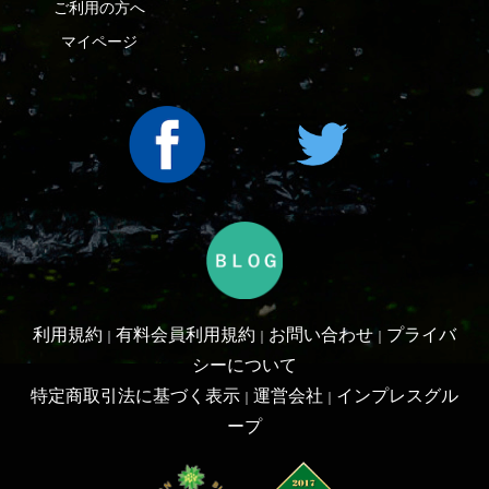
利用規約
有料会員利用規約
お問い合わせ
プライバ
｜
｜
｜
シーについて
特定商取引法に基づく表示
運営会社
インプレスグル
｜
｜
ープ
Copyright ©2016 Yama-kei Publishers co.,Ltd.
An impress Group Company. All rights reserved.