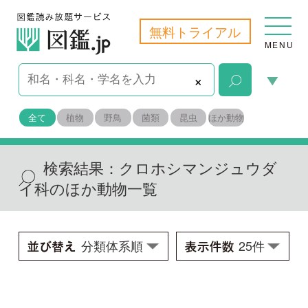
無料トライアル
MENU
×
全て
植物
野鳥
菌類
昆虫
ほか動物
検索結果：
クロホシマンジュウダ
イ科のほか動物一覧
クロホシマンジュウダイ
Scatophagus argus
学名：