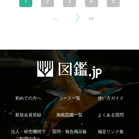
利用規約
有料会員利用規約
お問い合わせ
プライバ
｜
｜
｜
シーについて
特定商取引法に基づく表示
運営会社
インプレスグル
｜
｜
ープ
Copyright ©2016 Yama-kei Publishers co.,Ltd.
An impress Group Company. All rights reserved.