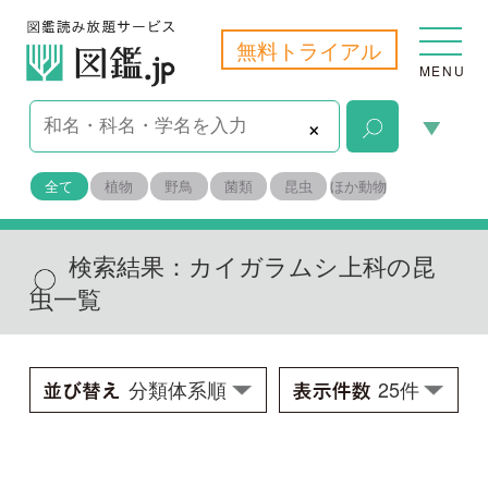
無料トライアル
MENU
×
全て
植物
野鳥
菌類
昆虫
ほか動物
検索結果：
カイガラムシ上科の昆
虫一覧
アオキシロカイガラムシ
学名：