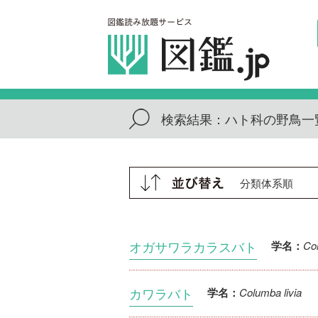
検索結果：
ハト科の野鳥一
オガサワラカラスバト
Co
学名：
カワラバト
Columba livia
学名：