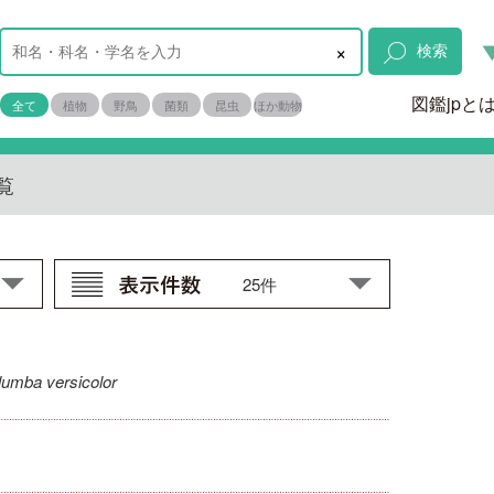
×
検索
図鑑jpと
全て
植物
野鳥
菌類
昆虫
ほか動物
覧
lumba versicolor