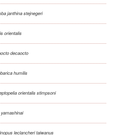
ba janthina stejnegeri
is orientalis
aocto decaocto
ebarica humilis
eptopelia orientalis stimpsoni
 yamashinai
linopus leclancheri taiwanus