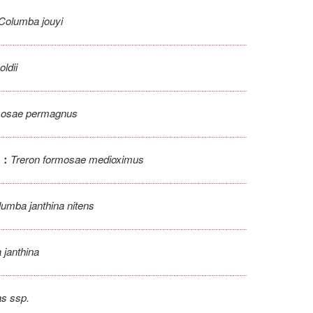
Columba jouyi
oldii
mosae permagnus
Treron formosae medioximus
：
umba janthina nitens
 janthina
s ssp.