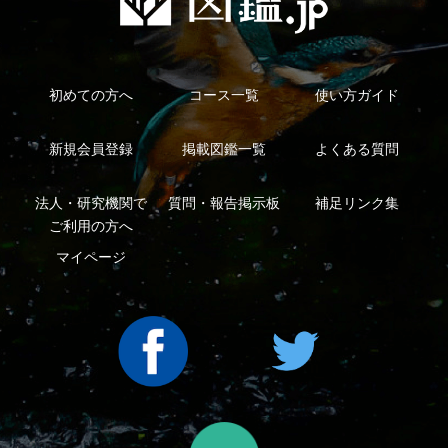
利用規約
有料会員利用規約
お問い合わせ
プライバ
｜
｜
｜
シーについて
特定商取引法に基づく表示
運営会社
インプレスグル
｜
｜
ープ
Copyright ©2016 Yama-kei Publishers co.,Ltd.
An impress Group Company. All rights reserved.