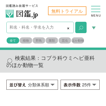
無料トライアル
MENU
×
全て
植物
野鳥
菌類
昆虫
ほか動物
検索結果：
コブラ科ウミヘビ亜科
のほか動物一覧
クロガシラウミヘビ
Hydrophis melanocephalus
学名：