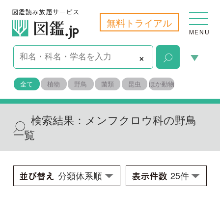
無料トライアル
MENU
×
全て
植物
野鳥
菌類
昆虫
ほか動物
検索結果：
メンフクロウ科の野鳥
一覧
ヒガシメンフクロウ
Tyto longimembris ssp.
学名：