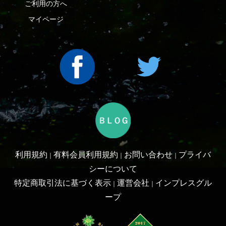
利用規約
有料会員利用規約
お問い合わせ
プライバ
｜
｜
｜
シーについて
特定商取引法に基づく表示
運営会社
インプレスグル
｜
｜
ープ
Copyright ©2016 Yama-kei Publishers co.,Ltd.
An impress Group Company. All rights reserved.