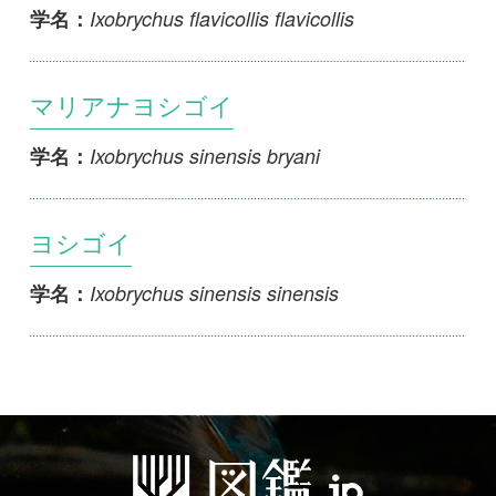
初めての方へ
コース一覧
使い方ガイド
新規会員登録
掲載図鑑一覧
よくある質問
法人・研究機関で
質問・報告掲示板
補足リンク集
ご利用の方へ
マイページ
利用規約
有料会員利用規約
お問い合わせ
プライバ
｜
｜
｜
シーについて
特定商取引法に基づく表示
運営会社
インプレスグル
｜
｜
ープ