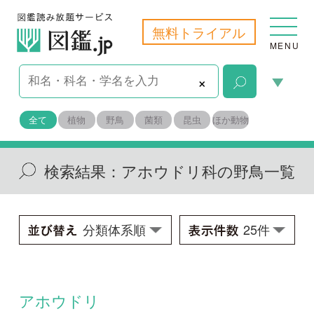
無料トライアル
MENU
×
全て
植物
野鳥
菌類
昆虫
ほか動物
検索結果：
アホウドリ科の野鳥一覧
アホウドリ
Phoebastria albatrus
学名：