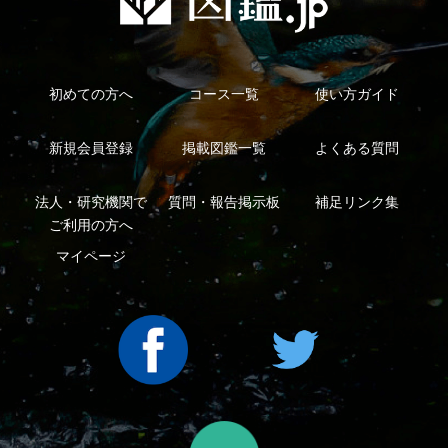
法人・研究機関で
質問・報告掲示板
補足リンク集
ご利用の方へ
マイページ
利用規約
有料会員利用規約
お問い合わせ
プライバ
｜
｜
｜
シーについて
特定商取引法に基づく表示
運営会社
インプレスグル
｜
｜
ープ