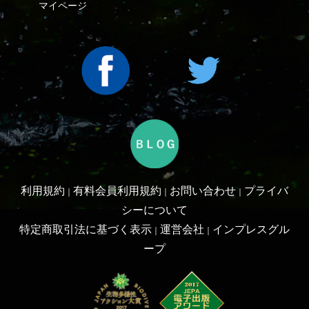
利用規約
有料会員利用規約
お問い合わせ
プライバ
｜
｜
｜
シーについて
特定商取引法に基づく表示
運営会社
インプレスグル
｜
｜
ープ
Copyright ©2016 Yama-kei Publishers co.,Ltd.
An impress Group Company. All rights reserved.