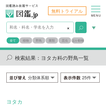
無料トライアル
MENU
×
全て
植物
野鳥
菌類
昆虫
ほか動物
検索結果：
ヨタカ科の野鳥一覧
ヨタカ
Caprimulgus indicus jotaka
学名：