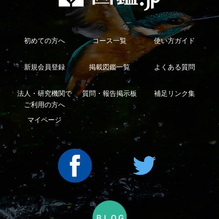
利用規約
有料会員利用規約
お問い合わせ
プライバ
｜
｜
｜
シーについて
特定商取引法に基づく表示
運営会社
インプレスグル
｜
｜
ープ
Copyright ©2016 Yama-kei Publishers co.,Ltd.
An impress Group Company. All rights reserved.