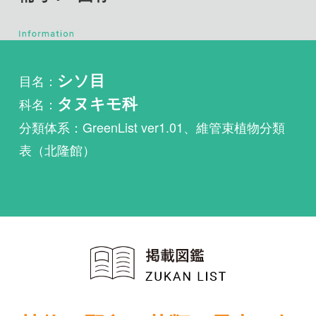
目名：
シソ目
科名：
タヌキモ科
分類体系：GreenList ver1.01、維管束植物分類
表（北隆館）
植物・野鳥・菌類・昆虫・魚
類ほか51冊の生物図鑑を使
い放題
まずは無料トライアル