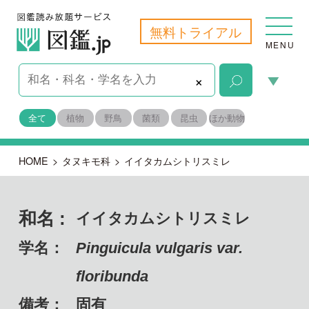
無料トライアル
MENU
×
全て
植物
野鳥
菌類
昆虫
ほか動物
HOME
>
タヌキモ科
>
イイタカムシトリスミレ
和名 :
イイタカムシトリスミレ
学名：
Pinguicula vulgaris var.
floribunda
備考：
固有