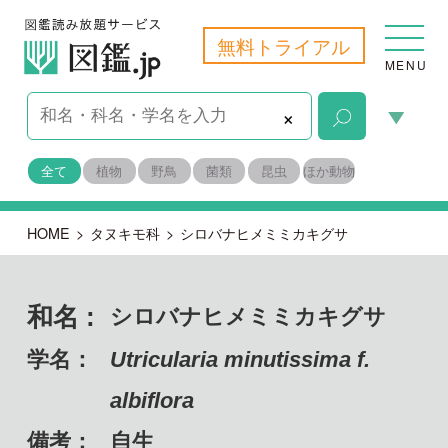
無料トライアル
MENU
×
全て
植物
野鳥
菌類
昆虫
ほか動物
HOME
>
タヌキモ科
>
シロバナヒメミミカキグサ
和名 :
シロバナヒメミミカキグサ
学名：
Utricularia minutissima f.
albiflora
備考：
自生