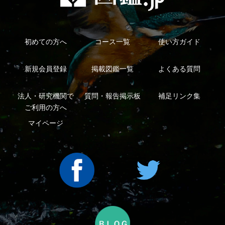
利用規約
有料会員利用規約
お問い合わせ
プライバ
｜
｜
｜
シーについて
特定商取引法に基づく表示
運営会社
インプレスグル
｜
｜
ープ
Copyright ©2016 Yama-kei Publishers co.,Ltd.
An impress Group Company. All rights reserved.