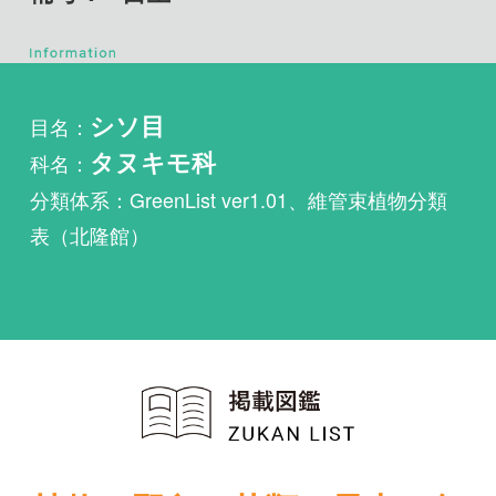
目名：
シソ目
科名：
タヌキモ科
分類体系：GreenList ver1.01、維管束植物分類
表（北隆館）
植物・野鳥・菌類・昆虫・魚
類ほか51冊の生物図鑑を使
い放題
まずは無料トライアル