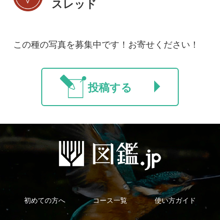
新規会員登録
掲載図鑑一覧
よくある質問
法人・研究機関で
質問・報告掲示板
補足リンク集
ご利用の方へ
マイページ
利用規約
有料会員利用規約
お問い合わせ
プライバ
｜
｜
｜
シーについて
特定商取引法に基づく表示
運営会社
インプレスグル
｜
｜
ープ