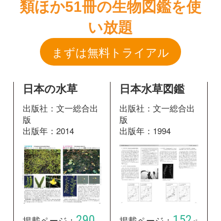
日本の水草
日本水草図鑑
出版社：文一総合出
出版社：文一総合出
版
版
出版年：2014
出版年：1994
290
152
掲載ページ：
掲載ページ：
ペ
ページ
ージ
図鑑を開く
図鑑を開く