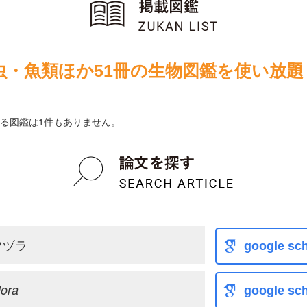
虫・魚類ほか51冊の生物図鑑を使い放題
る図鑑は1件もありません。
ツヅラ
google sch
lora
google sch