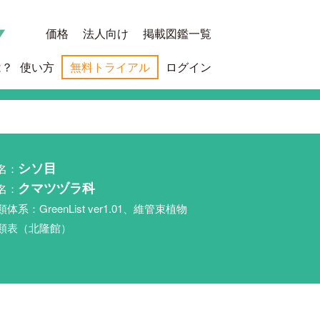
価格
法人向け
掲載図鑑一覧
は？
使い方
無料トライアル
ログイン
名：
シソ目
名：
クマツヅラ科
類体系：GreenList ver1.01、維管束植物
類表（北隆館）