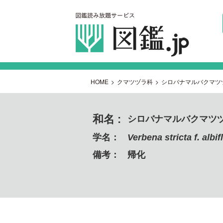
HOME
>
クマツヅラ科
>
シロバナマルバクマツ
和名 :
シロバナマルバクマツ
学名：
Verbena stricta f. albif
備考：
帰化