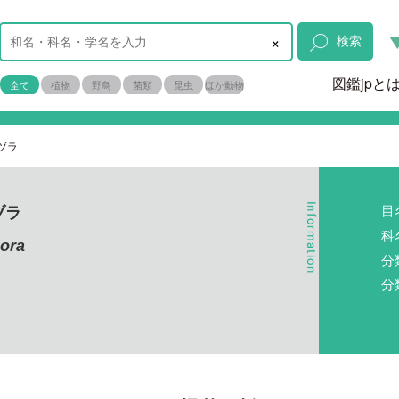
×
検索
図鑑jpと
全て
植物
野鳥
菌類
昆虫
ほか動物
ヅラ
目
ヅラ
科
lora
分
分