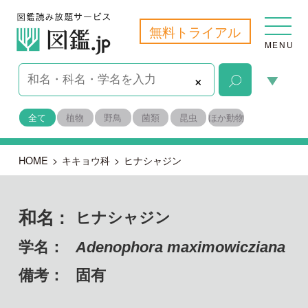
無料トライアル
MENU
×
全て
植物
野鳥
菌類
昆虫
ほか動物
HOME
>
キキョウ科
>
ヒナシャジン
和名 :
ヒナシャジン
学名：
Adenophora maximowicziana
備考：
固有
目名：
キク目