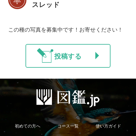
新規会員登録
掲載図鑑一覧
よくある質問
法人・研究機関で
質問・報告掲示板
補足リンク集
ご利用の方へ
マイページ
利用規約
有料会員利用規約
お問い合わせ
プライバ
｜
｜
｜
シーについて
特定商取引法に基づく表示
運営会社
インプレスグル
｜
｜
ープ