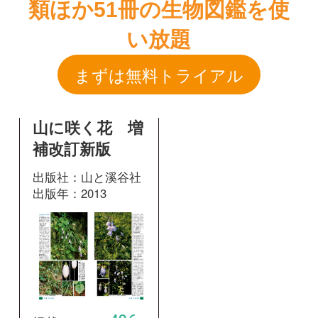
山に咲く花 増
補改訂新版
出版社：山と溪谷社
出版年：2013
486
掲載ページ：
ページ
図鑑を開く