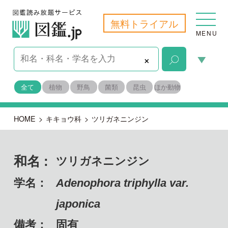
無料トライアル
MENU
×
全て
植物
野鳥
菌類
昆虫
ほか動物
HOME
>
キキョウ科
>
ツリガネニンジン
和名 :
ツリガネニンジン
学名：
Adenophora triphylla var.
japonica
備考：
固有