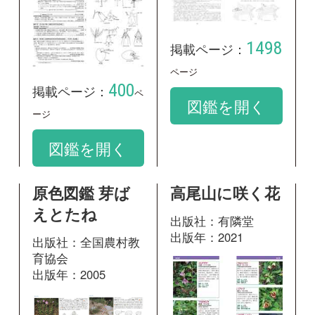
原色図鑑 芽ば
高尾山に咲く花
えとたね
出版社：有隣堂
出版年：2021
出版社：全国農村教
育協会
出版年：2005
131
掲載ページ：
ペ
ージ
136
掲載ページ：
図鑑を開く
ページ
図鑑を開く
箱根に咲く花
山に咲く花 増
補改訂新版
出版社：有隣堂
出版年：2024
出版社：山と溪谷社