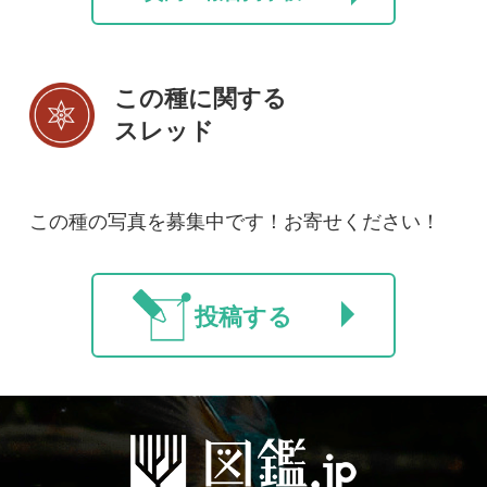
利用規約
有料会員利用規約
お問い合わせ
プライバ
｜
｜
｜
シーについて
特定商取引法に基づく表示
運営会社
インプレスグル
｜
｜
ープ
Copyright ©2016 Yama-kei Publishers co.,Ltd.
An impress Group Company. All rights reserved.