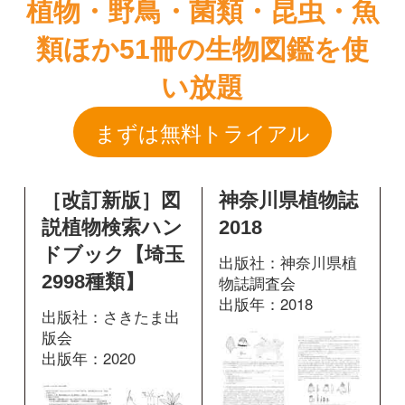
［改訂新版］図
神奈川県植物誌
説植物検索ハン
2018
ドブック【埼玉
出版社：神奈川県植
2998種類】
物誌調査会
出版年：2018
出版社：さきたま出
版会
出版年：2020
1498
掲載ページ：
ページ
400
掲載ページ：
ペ
図鑑を開く
ージ
図鑑を開く