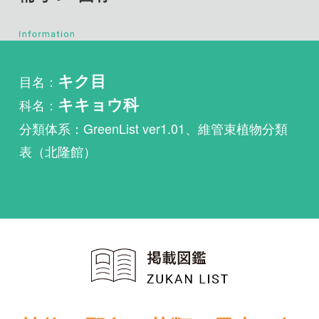
目名：
キク目
科名：
キキョウ科
分類体系：GreenList ver1.01、維管束植物分類
表（北隆館）
植物・野鳥・菌類・昆虫・魚
類ほか51冊の生物図鑑を使
い放題
まずは無料トライアル