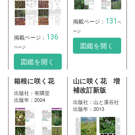
出版年：2013
153
掲載ページ：
488
掲載ページ：
ページ
ペ
ージ
図鑑を開く
図鑑を開く
神奈川県植物誌
野草の名前 秋
2001
冬 和名の由来
と見分け方
出版社：神奈川県立
生命の星・地球博物
出版社：山と溪谷社
館
出版年：2017
出版年：2001