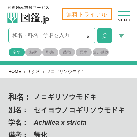
無料トライアル
MENU
×
全て
植物
野鳥
菌類
昆虫
ほか動物
HOME
>
キク科
>
ノコギリソウモドキ
和名 :
ノコギリソウモドキ
別名：
セイヨウノコギリソウモドキ
学名：
Achillea x stricta
備考：
帰化