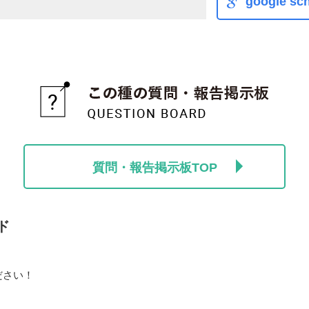
google sch
質問・報告掲示板TOP
ド
ださい！