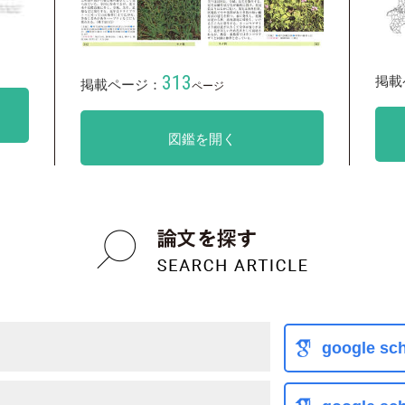
313
掲載
掲載ページ：
ページ
図鑑を開く
google sch