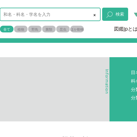
×
検索
図鑑jpと
全て
植物
野鳥
菌類
昆虫
ほか動物
目
科
分
分