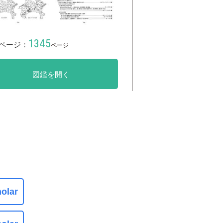
1345
ページ：
ページ
図鑑を開く
olar