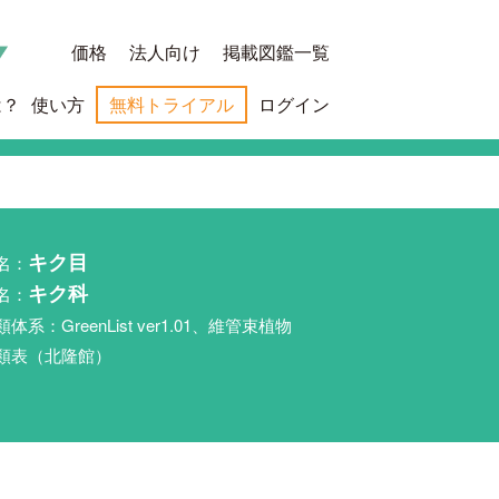
価格
法人向け
掲載図鑑一覧
は？
使い方
無料トライアル
ログイン
名：
キク目
名：
キク科
類体系：GreenList ver1.01、維管束植物
類表（北隆館）