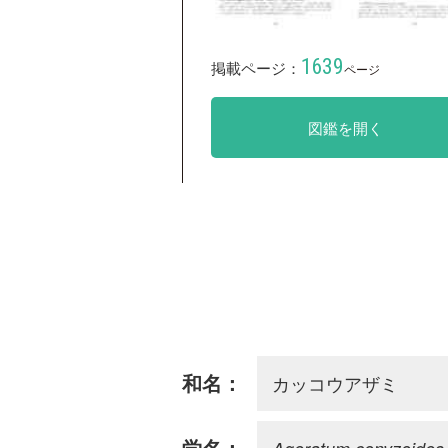
1639
掲載ページ：
ページ
図鑑を開く
カッコウアザミ
和名：