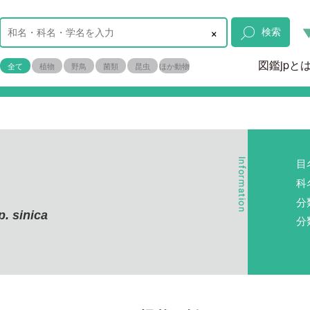
×
検索
図鑑jpと
全て
植物
野鳥
菌類
昆虫
ほか動物
目
科
分
. sinica
分