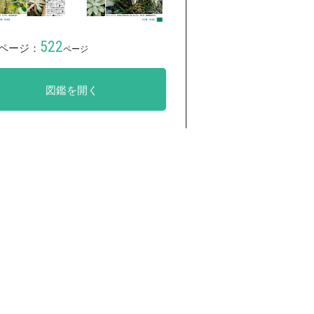
522
ページ：
ページ
図鑑を開く