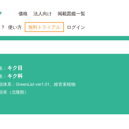
価格
法人向け
掲載図鑑一覧
は？
使い方
無料トライアル
ログイン
名：
キク目
名：
キク科
類体系：GreenList ver1.01、維管束植物
類表（北隆館）