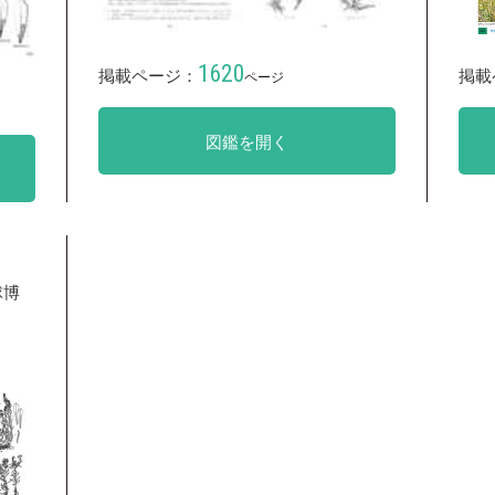
1620
掲載ページ：
掲載
ページ
図鑑を開く
球博