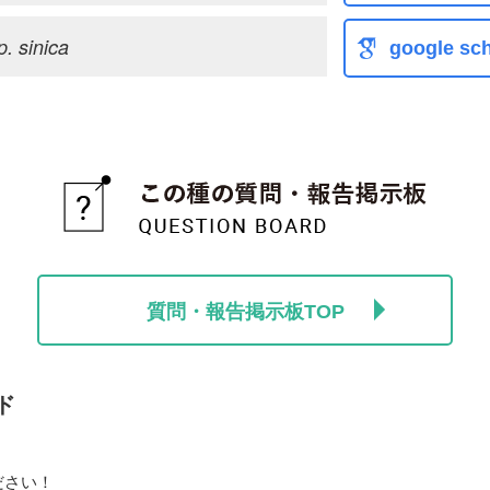
. sinica
google sch
質問・報告掲示板TOP
ド
ださい！