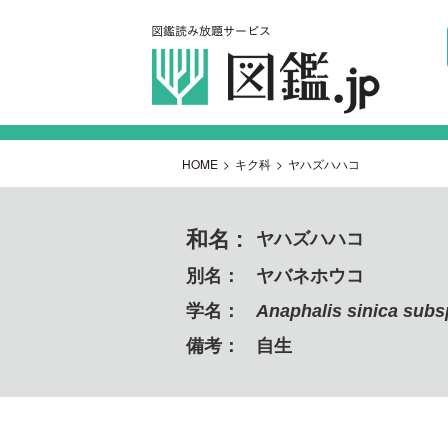
HOME
>
キク科
>
ヤハズハハコ
和名 :
ヤハズハハコ
別名：
ヤバネホウコ
学名：
Anaphalis sinica subsp
備考：
自生