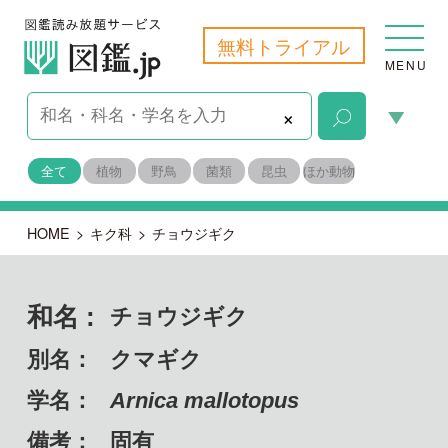
無料トライアル
MENU
×
全て
植物
野鳥
菌類
昆虫
ほか動物
HOME
>
キク科
>
チョウジギク
和名 :
チョウジギク
別名：
クマギク
学名：
Arnica mallotopus
備考：
固有