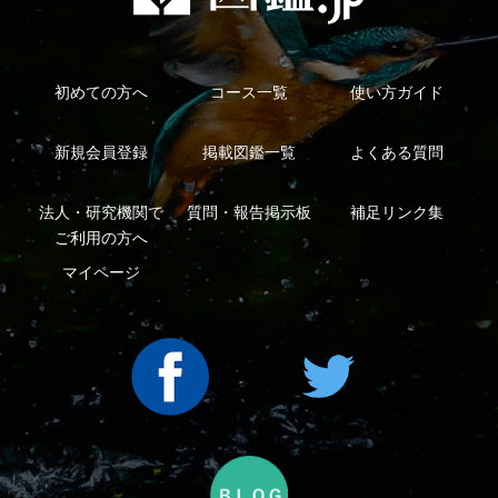
利用規約
有料会員利用規約
お問い合わせ
プライバ
｜
｜
｜
シーについて
特定商取引法に基づく表示
運営会社
インプレスグル
｜
｜
ープ
Copyright ©2016 Yama-kei Publishers co.,Ltd.
An impress Group Company. All rights reserved.