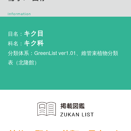
目名：
キク目
科名：
キク科
分類体系：GreenList ver1.01、維管束植物分類
表（北隆館）
植物・野鳥・菌類・昆虫・魚
類ほか51冊の生物図鑑を使
い放題
まずは無料トライアル