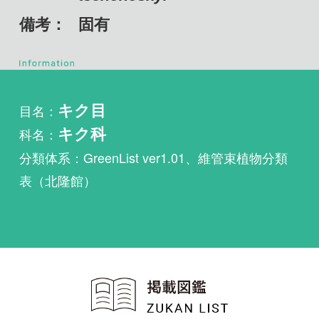
目名：
キク目
科名：
キク科
分類体系：GreenList ver1.01、維管束植物分類
表（北隆館）
植物・野鳥・菌類・昆虫・魚
類ほか51冊の生物図鑑を使
い放題