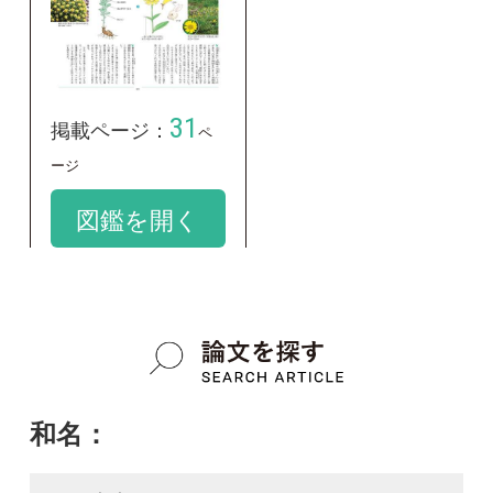
和名：
ウサギギク
google scholar
学名：
Arnica unalaschcensis var. tschonoskyi
google scholar