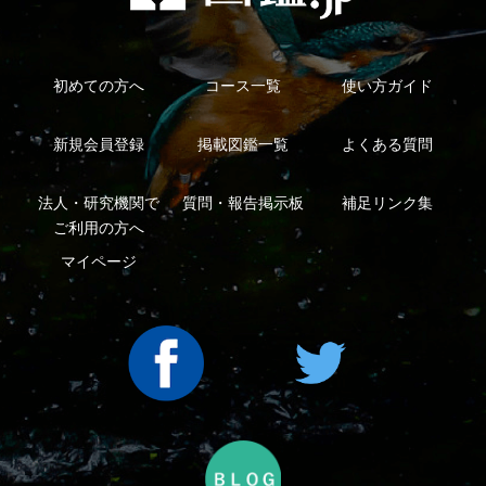
シーについて
特定商取引法に基づく表示
運営会社
インプレスグル
｜
｜
ープ
Copyright ©2016 Yama-kei Publishers co.,Ltd.
An impress Group Company. All rights reserved.