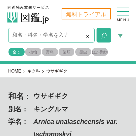
無料トライアル
MENU
×
全て
植物
野鳥
菌類
昆虫
ほか動物
HOME
>
キク科
>
ウサギギク
和名 :
ウサギギク
別名：
キングルマ
学名：
Arnica unalaschcensis var.
tschonoskyi
備考：
固有