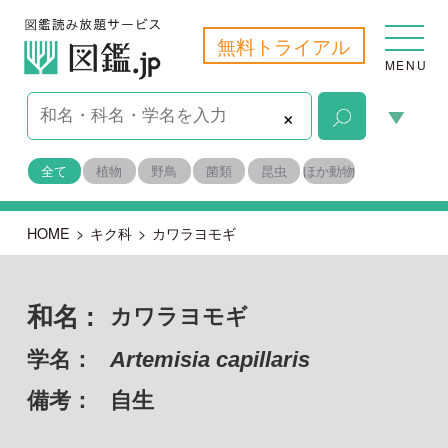
無料トライアル
MENU
×
全て
植物
野鳥
菌類
昆虫
ほか動物
HOME
>
キク科
>
カワラヨモギ
和名 :
カワラヨモギ
学名：
Artemisia capillaris
備考：
自生
目名：
キク目