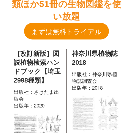
［改訂新版］図
神奈川県植物誌
説植物検索ハン
2018
ドブック【埼玉
出版社：神奈川県植
2998種類】
物誌調査会
出版年：2018
出版社：さきたま出
版会
出版年：2020
1612
掲載ページ：
ページ
404
掲載ページ：
図鑑を開く
ページ
図鑑を開く
野に咲く花 増
神奈川県植物誌