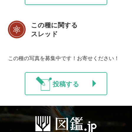
新規会員登録
掲載図鑑一覧
よくある質問
法人・研究機関で
質問・報告掲示板
補足リンク集
ご利用の方へ
マイページ
利用規約
有料会員利用規約
お問い合わせ
プライバ
｜
｜
｜
シーについて
特定商取引法に基づく表示
運営会社
インプレスグル
｜
｜
ープ