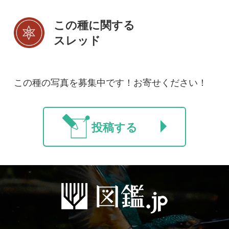
初めての方へ
コース一覧
使い方ガイド
新規会員登録
掲載図鑑一覧
よくある質問
法人・研究機関で
質問・報告掲示板
補足リンク集
ご利用の方へ
マイページ
利用規約
有料会員利用規約
お問い合わせ
プライバ
｜
｜
｜
シーについて
特定商取引法に基づく表示
運営会社
インプレスグル
｜
｜