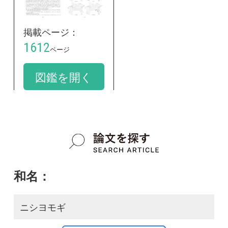
和名：
ニシヨモギ
google scholar
学名：
Artemisia indica var. indica
google scholar