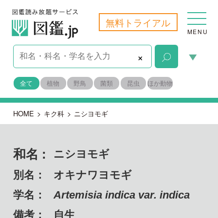
無料トライアル
MENU
×
全て
植物
野鳥
菌類
昆虫
ほか動物
HOME
>
キク科
>
ニシヨモギ
和名 :
ニシヨモギ
別名：
オキナワヨモギ
学名：
Artemisia indica var. indica
備考：
自生