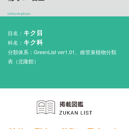
目名：
キク目
科名：
キク科
分類体系：GreenList ver1.01、維管束植物分類
表（北隆館）
植物・野鳥・菌類・昆虫・魚
類ほか51冊の生物図鑑を使
い放題
まずは無料トライアル