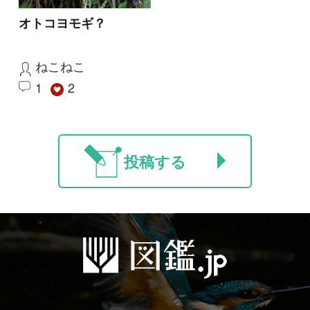
利用規約
有料会員利用規約
お問い合わせ
プライバ
｜
｜
｜
シーについて
特定商取引法に基づく表示
運営会社
インプレスグル
｜
｜
ープ
Copyright ©2016 Yama-kei Publishers co.,Ltd.
An impress Group Company. All rights reserved.