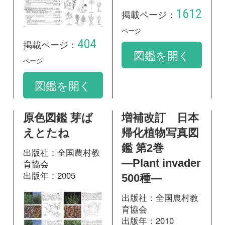
えとたね
帰化植物写真図
鑑 第2巻
出版社：全国農村教
―Plant invader
育協会
出版年：2005
500種―
出版社：全国農村教
育協会
出版年：2010
139
掲載ページ：
ページ
図鑑を開く
251
掲載ページ：
ペ
ージ
図鑑を開く
野に咲く花 増
神奈川県植物誌