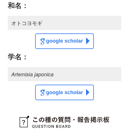
この種に関する
スレッド
解決
オトコヨモギ？
ねこねこ
1
2
投稿する