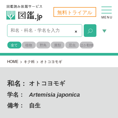
無料トライアル
MENU
×
全て
植物
野鳥
菌類
昆虫
ほか動物
HOME
>
キク科
>
オトコヨモギ
和名 :
オトコヨモギ
学名：
Artemisia japonica
備考：
自生
目名：
キク目