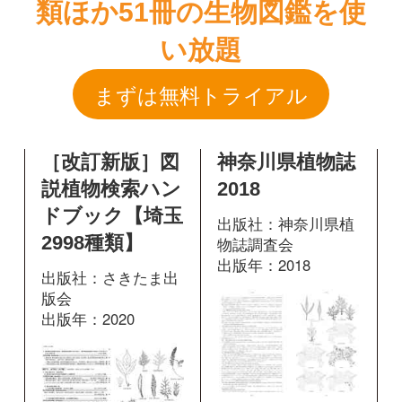
［改訂新版］図
神奈川県植物誌
説植物検索ハン
2018
ドブック【埼玉
出版社：神奈川県植
2998種類】
物誌調査会
出版年：2018
出版社：さきたま出
版会
出版年：2020
1612
掲載ページ：
ページ
404
掲載ページ：
図鑑を開く
ページ
図鑑を開く
原色図鑑 芽ば
増補改訂 日本