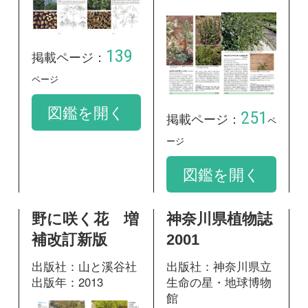
補改訂新版
2001
出版社：山と溪谷社
出版社：神奈川県立
出版年：2013
生命の星・地球博物
館
出版年：2001
531
掲載ページ：
ページ
1402
掲載ページ：
図鑑を開く
ページ
図鑑を開く
野草の名前 秋
冬 和名の由来
と見分け方
出版社：山と溪谷社