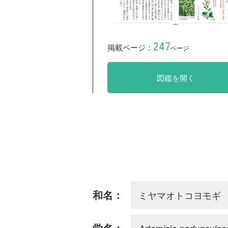
247
掲載ページ：
ページ
図鑑を開く
ミヤマオトコヨモギ
和名：