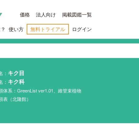
価格
法人向け
掲載図鑑一覧
は？
使い方
無料トライアル
ログイン
名：
キク目
名：
キク科
類体系：GreenList ver1.01、維管束植物
類表（北隆館）