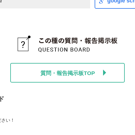
a
google sch
質問・報告掲示板TOP
ド
ださい！