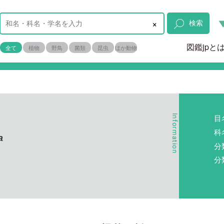
×
検索
図鑑jpと
全て
植物
野鳥
菌類
昆虫
ほか動物
目
科
a
分
分