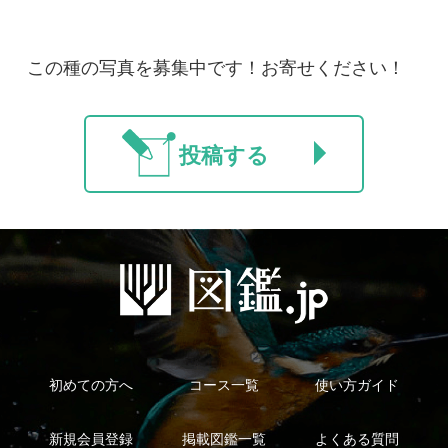
新規会員登録
掲載図鑑一覧
よくある質問
法人・研究機関で
質問・報告掲示板
補足リンク集
ご利用の方へ
マイページ
利用規約
有料会員利用規約
お問い合わせ
プライバ
｜
｜
｜
シーについて
特定商取引法に基づく表示
運営会社
インプレスグル
｜
｜
ープ