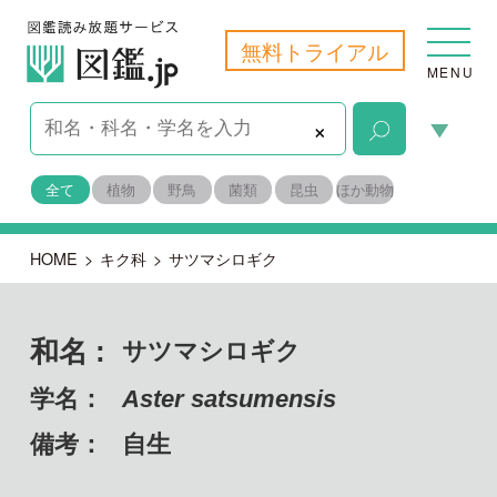
無料トライアル
MENU
×
全て
植物
野鳥
菌類
昆虫
ほか動物
HOME
>
キク科
>
サツマシロギク
和名 :
サツマシロギク
学名：
Aster satsumensis
備考：
自生
目名：
キク目