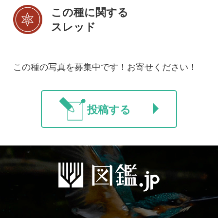
法人・研究機関で
質問・報告掲示板
補足リンク集
ご利用の方へ
マイページ
利用規約
有料会員利用規約
お問い合わせ
プライバ
｜
｜
｜
シーについて
特定商取引法に基づく表示
運営会社
インプレスグル
｜
｜
ープ