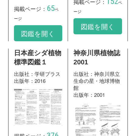
出版年：2016
生命の星・地球博物
館
出版年：2001
376
掲載ページ：
ページ
45
掲載ページ：
ペー
図鑑を開く
ジ
図鑑を開く
和名：