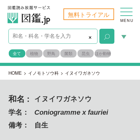
無料トライアル
MENU
×
全て
植物
野鳥
菌類
昆虫
ほか動物
HOME
>
イノモトソウ科
>
イヌイワガネソウ
和名 :
イヌイワガネソウ
学名：
Coniogramme x fauriei
備考：
自生
目名：
ウラボシ目