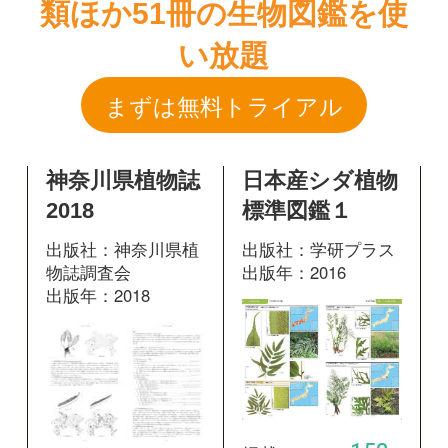
神奈川県植物誌
日本産シダ植物
2018
標準図鑑１
出版社：神奈川県植
出版社：学研プラス
物誌調査会
出版年：2016
出版年：2018
152
掲載ページ：
ペ
65
掲載ページ：
ペ
ージ
ージ
図鑑を開く
図鑑を開く
日本産シダ植物
神奈川県植物誌
標準図鑑１
2001
出版社：学研プラス
出版社：神奈川県立