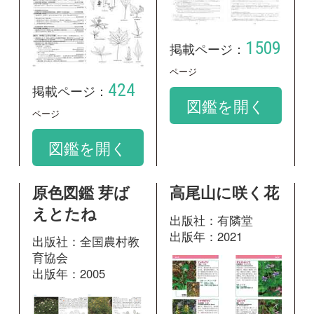
原色図鑑 芽ば
高尾山に咲く花
えとたね
出版社：有隣堂
出版年：2021
出版社：全国農村教
育協会
出版年：2005
22
掲載ページ：
ペー
ジ
166
掲載ページ：
図鑑を開く
ページ
図鑑を開く
野に咲く花 増
箱根に咲く花
補改訂新版
出版社：有隣堂
出版年：2024
出版社：山と溪谷社