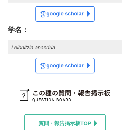
センボンヤリが咲きま
した
ねこねこ
0
投稿する