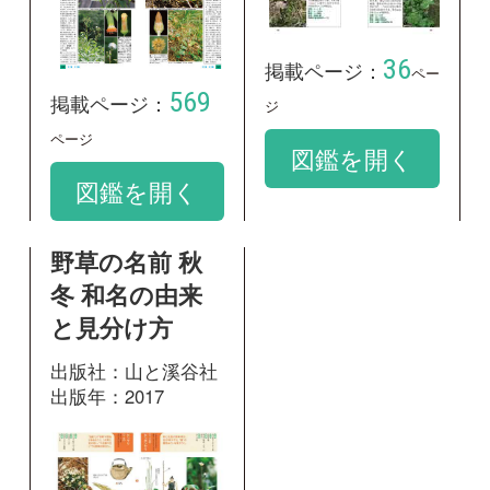
137
掲載ページ：
ページ
図鑑を開く
和名：
センボンヤリ
google scholar