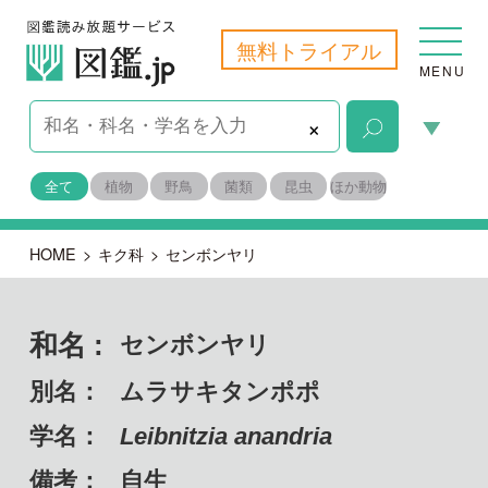
無料トライアル
MENU
×
全て
植物
野鳥
菌類
昆虫
ほか動物
HOME
>
キク科
>
センボンヤリ
和名 :
センボンヤリ
別名：
ムラサキタンポポ
学名：
Leibnitzia anandria
備考：
自生