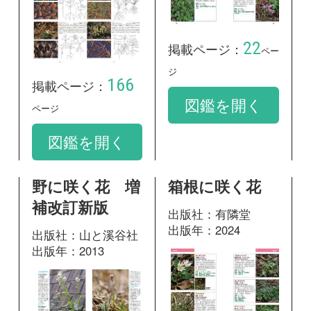
出版年：2013
36
掲載ページ：
ペー
569
掲載ページ：
ジ
ページ
図鑑を開く
図鑑を開く
野草の名前 秋
冬 和名の由来
と見分け方
出版社：山と溪谷社
出版年：2017