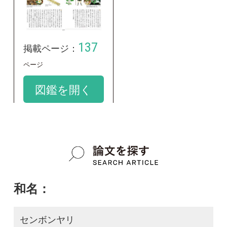
学名：
Leibnitzia anandria
google scholar
質問・報告掲示板TOP
この種に関する
スレッド