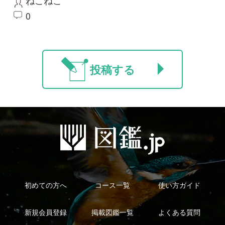
利用規約
有料会員利用規約
お問い合わせ
プライバ
｜
｜
｜
シーについて
特定商取引法に基づく表示
運営会社
インプレスグル
｜
｜
ープ
Copyright ©2016 Yama-kei Publishers co.,Ltd.
An impress Group Company. All rights reserved.