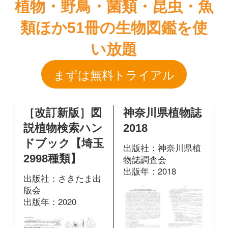
［改訂新版］図
神奈川県植物誌
説植物検索ハン
2018
ドブック【埼玉
出版社：神奈川県植
2998種類】
物誌調査会
出版年：2018
出版社：さきたま出
版会
出版年：2020
1509
掲載ページ：
ページ
424
掲載ページ：
図鑑を開く
ページ
図鑑を開く