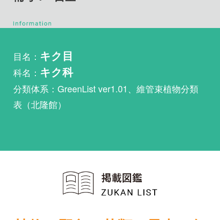
目名：
キク目
科名：
キク科
分類体系：GreenList ver1.01、維管束植物分類
表（北隆館）
植物・野鳥・菌類・昆虫・魚
類ほか51冊の生物図鑑を使
い放題
まずは無料トライアル