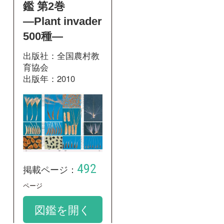
和名：
キバナムギナデシコ
google scholar
学名：
Tragopogon pratensis
google scholar