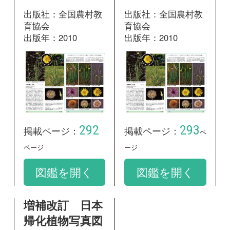
増補改訂 日本
帰化植物写真図
鑑 第2巻
―Plant invader
500種―
出版社：全国農村教
育協会
出版年：2010
492
掲載ページ：
ページ
図鑑を開く