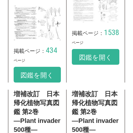
増補改訂 日本
増補改訂 日本
帰化植物写真図
帰化植物写真図
鑑 第2巻
鑑 第2巻
―Plant invader
―Plant invader
500種―
500種―
出版社：全国農村教
出版社：全国農村教
育協会
育協会
出版年：2010
出版年：2010
292
293
掲載ページ：
掲載ページ：
ペ
ページ
ージ
図鑑を開く
図鑑を開く