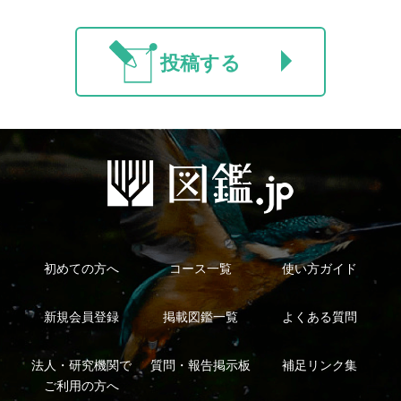
利用規約
有料会員利用規約
お問い合わせ
プライバ
｜
｜
｜
シーについて
特定商取引法に基づく表示
運営会社
インプレスグル
｜
｜
ープ
Copyright ©2016 Yama-kei Publishers co.,Ltd.
An impress Group Company. All rights reserved.