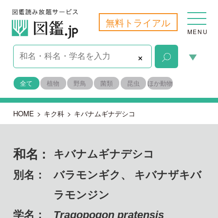
無料トライアル
MENU
×
全て
植物
野鳥
菌類
昆虫
ほか動物
HOME
>
キク科
>
キバナムギナデシコ
和名 :
キバナムギナデシコ
別名：
バラモンギク、 キバナザキバ
ラモンジン
学名：
Tragopogon pratensis
備考：
帰化