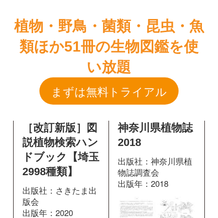
まずは無料トライアル
［改訂新版］図
神奈川県植物誌
説植物検索ハン
2018
ドブック【埼玉
出版社：神奈川県植
2998種類】
物誌調査会
出版年：2018
出版社：さきたま出
版会
出版年：2020
1538
掲載ページ：
ページ
434
掲載ページ：
図鑑を開く
ページ
図鑑を開く