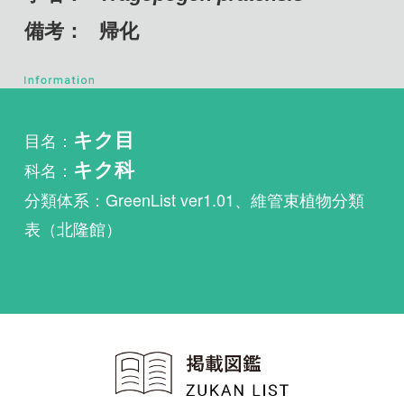
目名：
キク目
科名：
キク科
分類体系：GreenList ver1.01、維管束植物分類
表（北隆館）
植物・野鳥・菌類・昆虫・魚
類ほか51冊の生物図鑑を使
い放題