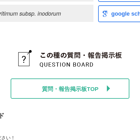
ritimum subsp. inodorum
google sch
質問・報告掲示板TOP
ド
ださい！