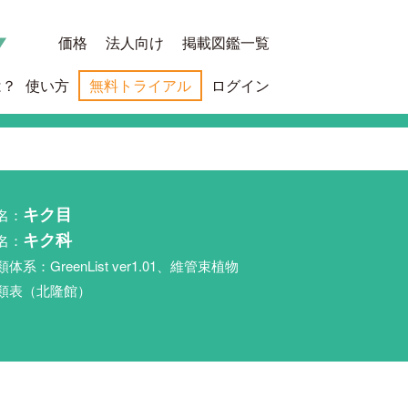
価格
法人向け
掲載図鑑一覧
は？
使い方
無料トライアル
ログイン
名：
キク目
名：
キク科
類体系：GreenList ver1.01、維管束植物
類表（北隆館）