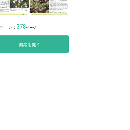
378
ページ：
ページ
図鑑を開く