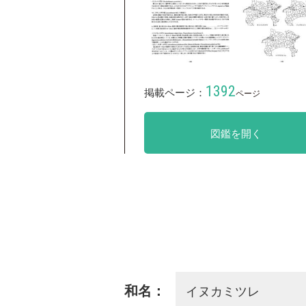
1392
掲載ページ：
ページ
図鑑を開く
イヌカミツレ
和名：