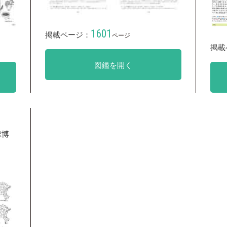
1601
掲載ページ：
ページ
掲載
図鑑を開く
球博