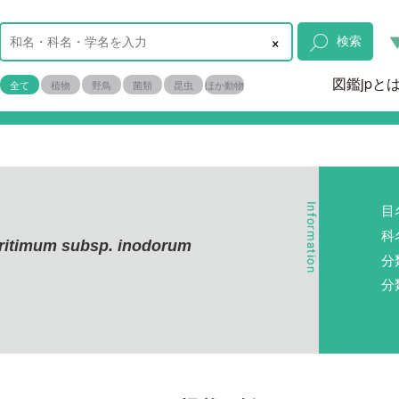
×
検索
図鑑jpと
全て
植物
野鳥
菌類
昆虫
ほか動物
目
科
ritimum subsp. inodorum
分
分