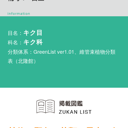
目名：
キク目
科名：
キク科
分類体系：GreenList ver1.01、維管束植物分類
表（北隆館）
植物・野鳥・菌類・昆虫・魚
類ほか51冊の生物図鑑を使
い放題
まずは無料トライアル