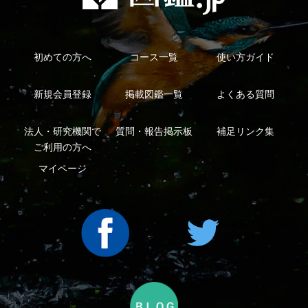
利用規約
有料会員利用規約
お問い合わせ
プライバ
｜
｜
｜
シーについて
特定商取引法に基づく表示
運営会社
インプレスグル
｜
｜
ープ
Copyright ©2016 Yama-kei Publishers co.,Ltd.
An impress Group Company. All rights reserved.