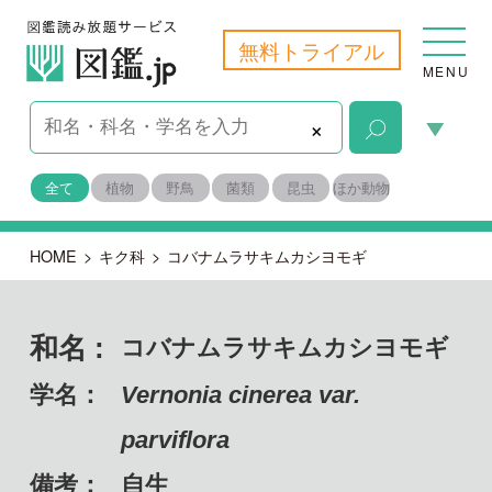
無料トライアル
MENU
×
全て
植物
野鳥
菌類
昆虫
ほか動物
HOME
>
キク科
>
コバナムラサキムカシヨモギ
和名 :
コバナムラサキムカシヨモギ
学名：
Vernonia cinerea var.
parviflora
備考：
自生