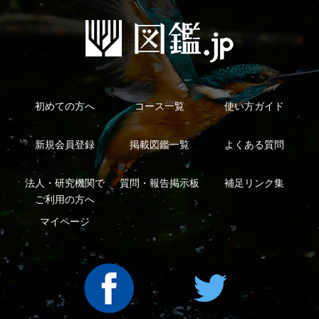
利用規約
有料会員利用規約
お問い合わせ
プライバ
｜
｜
｜
シーについて
特定商取引法に基づく表示
運営会社
インプレスグル
｜
｜
ープ
Copyright ©2016 Yama-kei Publishers co.,Ltd.
An impress Group Company. All rights reserved.