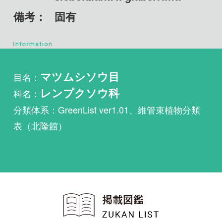
目名：
マツムシソウ目
科名：
レンプクソウ科
分類体系：GreenList ver1.01、維管束植物分類
表（北隆館）
植物・野鳥・菌類・昆虫・魚
類ほか51冊の生物図鑑を使
い放題