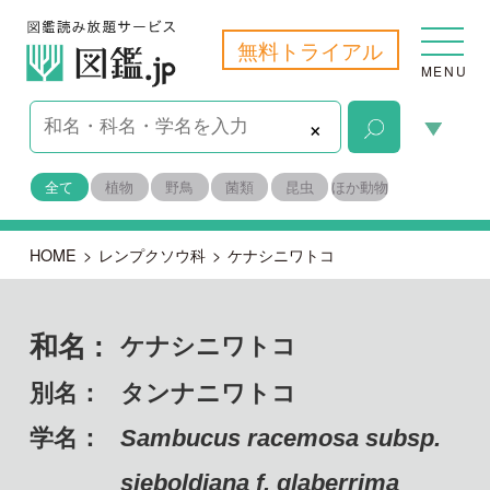
無料トライアル
MENU
×
全て
植物
野鳥
菌類
昆虫
ほか動物
HOME
>
レンプクソウ科
>
ケナシニワトコ
和名 :
ケナシニワトコ
別名：
タンナニワトコ
学名：
Sambucus racemosa subsp.
sieboldiana f. glaberrima
備考：
固有