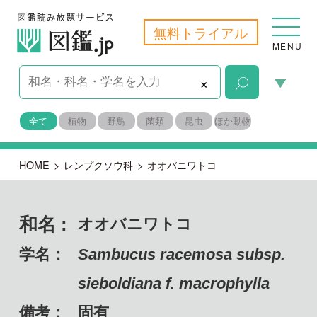
無料トライアル
MENU
×
全て
植物
野鳥
菌類
昆虫
ほか動物
HOME
>
レンプクソウ科
>
オオバニワトコ
和名 :
オオバニワトコ
学名：
Sambucus racemosa subsp.
sieboldiana f. macrophylla
備考：
固有