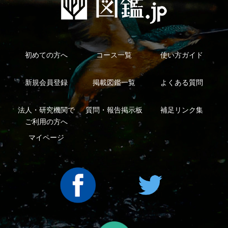
利用規約
有料会員利用規約
お問い合わせ
プライバ
｜
｜
｜
シーについて
特定商取引法に基づく表示
運営会社
インプレスグル
｜
｜
ープ
Copyright ©2016 Yama-kei Publishers co.,Ltd.
An impress Group Company. All rights reserved.