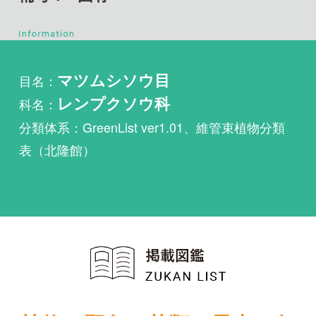
目名：
マツムシソウ目
科名：
レンプクソウ科
分類体系：GreenList ver1.01、維管束植物分類
表（北隆館）
植物・野鳥・菌類・昆虫・魚
類ほか51冊の生物図鑑を使
い放題
まずは無料トライアル