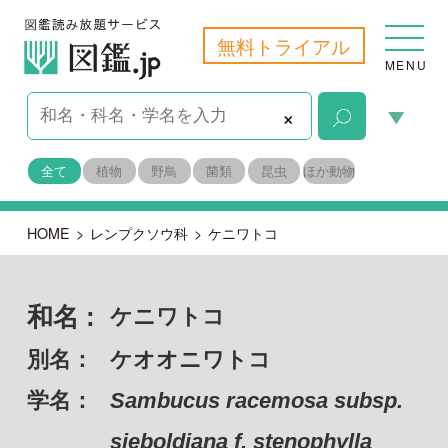
無料トライアル
MENU
×
全て
植物
野鳥
菌類
昆虫
ほか動物
HOME
>
レンプクソウ科
>
ケニワトコ
和名 :
ケニワトコ
別名：
ケオオニワトコ
学名：
Sambucus racemosa subsp.
sieboldiana f. stenophylla
備考：
固有