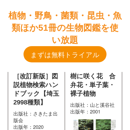
まずは無料トライアル
［改訂新版］図
樹に咲く花 合
説植物検索ハン
弁花・単子葉・
ドブック【埼玉
裸子植物
2998種類】
出版社：山と溪谷社
出版年：2001
出版社：さきたま出
版会
出版年：2020
483
掲載ページ：
ペ
ージ
448
掲載ページ：
図鑑を開く
ページ
図鑑を開く