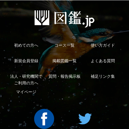
利用規約
有料会員利用規約
お問い合わせ
プライバ
｜
｜
｜
シーについて
特定商取引法に基づく表示
運営会社
インプレスグル
｜
｜
ープ
Copyright ©2016 Yama-kei Publishers co.,Ltd.
An impress Group Company. All rights reserved.