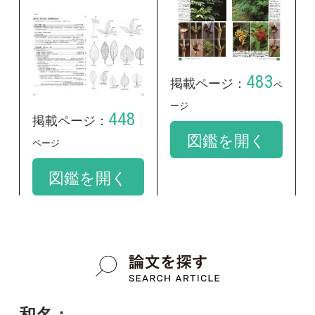
和名：
ケニワトコ
google scholar
学名：
Sambucus racemosa subsp. sieboldiana f.
stenophylla
google scholar