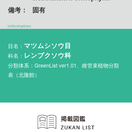
目名：
マツムシソウ目
科名：
レンプクソウ科
分類体系：GreenList ver1.01、維管束植物分類
表（北隆館）
植物・野鳥・菌類・昆虫・魚
類ほか51冊の生物図鑑を使
い放題