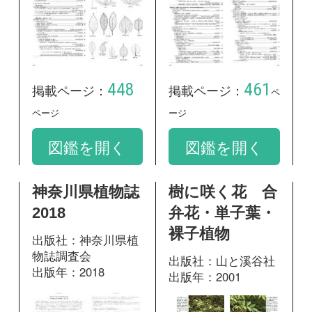
神奈川県植物誌
樹に咲く花 合
2018
弁花・単子葉・
裸子植物
出版社：神奈川県植
物誌調査会
出版社：山と溪谷社
出版年：2018
出版年：2001
掲載ページ：
480
掲載ページ：
ペ
1663
ページ
ージ
図鑑を開く
図鑑を開く
原色図鑑 芽ば
樹木の葉 実物
えとたね
スキャンで見分
ける1100種類
出版社：全国農村教