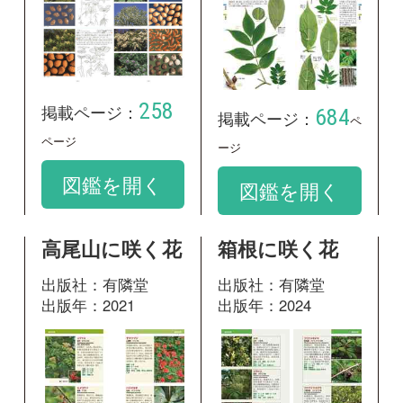
182
200
掲載ページ：
掲載ページ：
ペ
ページ
ージ
図鑑を開く
図鑑を開く
神奈川県植物誌
2001
出版社：神奈川県立
生命の星・地球博物
館
出版年：2001