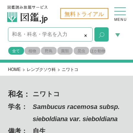
無料トライアル
MENU
×
全て
植物
野鳥
菌類
昆虫
ほか動物
HOME
>
レンプクソウ科
>
ニワトコ
和名 :
ニワトコ
学名：
Sambucus racemosa subsp.
sieboldiana var. sieboldiana
備考：
自生