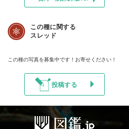
利用規約
有料会員利用規約
お問い合わせ
プライバ
｜
｜
｜
シーについて
特定商取引法に基づく表示
運営会社
インプレスグル
｜
｜
ープ
Copyright ©2016 Yama-kei Publishers co.,Ltd.
An impress Group Company. All rights reserved.