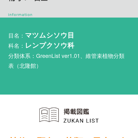
目名：
マツムシソウ目
科名：
レンプクソウ科
分類体系：GreenList ver1.01、維管束植物分類
表（北隆館）
植物・野鳥・菌類・昆虫・魚
類ほか51冊の生物図鑑を使
い放題
まずは無料トライアル