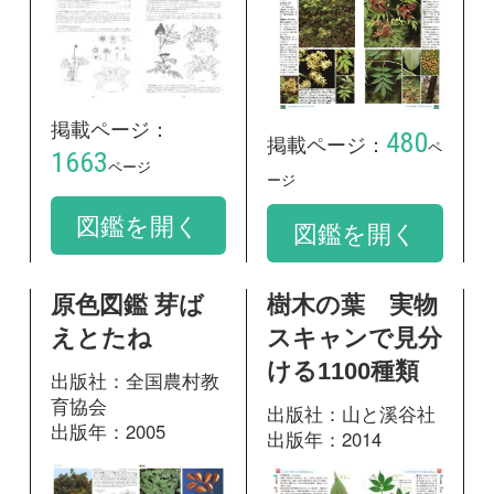
育協会
出版社：山と溪谷社
出版年：2005
出版年：2014
258
掲載ページ：
684
掲載ページ：
ペ
ページ
ージ
図鑑を開く
図鑑を開く
高尾山に咲く花
箱根に咲く花
出版社：有隣堂
出版社：有隣堂
出版年：2021
出版年：2024