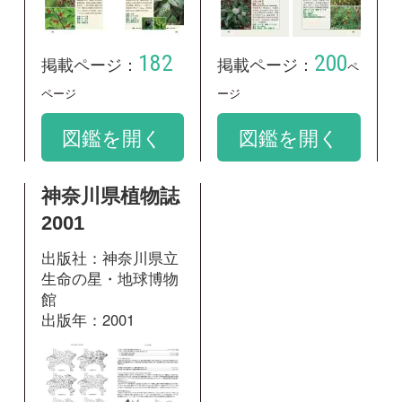
掲載ページ：
1289
ページ
図鑑を開く
和名：
ニワトコ
google scholar
学名：
Sambucus racemosa subsp. sieboldiana var.