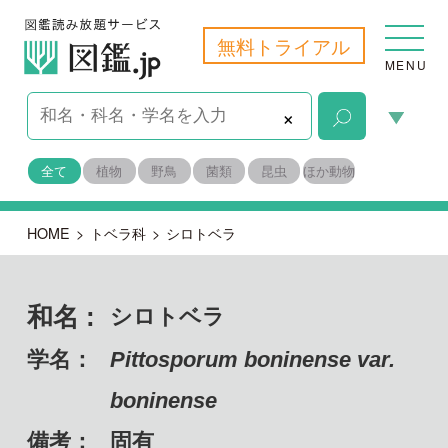
無料トライアル
MENU
×
全て
植物
野鳥
菌類
昆虫
ほか動物
HOME
>
トベラ科
>
シロトベラ
和名 :
シロトベラ
学名：
Pittosporum boninense var.
boninense
備考：
固有