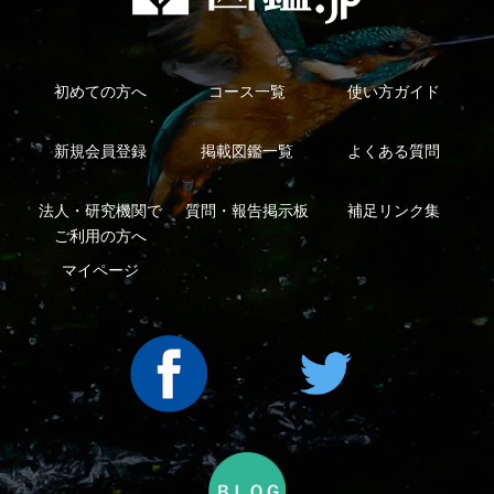
利用規約
有料会員利用規約
お問い合わせ
プライバ
｜
｜
｜
シーについて
特定商取引法に基づく表示
運営会社
インプレスグル
｜
｜
ープ
Copyright ©2016 Yama-kei Publishers co.,Ltd.
An impress Group Company. All rights reserved.