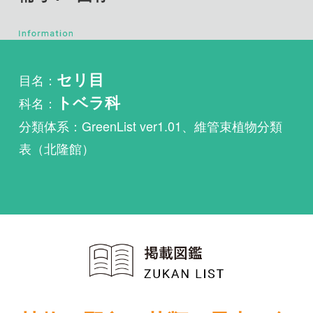
目名：
セリ目
科名：
トベラ科
分類体系：GreenList ver1.01、維管束植物分類
表（北隆館）
植物・野鳥・菌類・昆虫・魚
類ほか51冊の生物図鑑を使
い放題
まずは無料トライアル