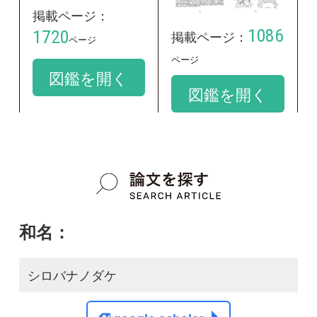
和名：
シロバナノダケ
google scholar
学名：
Angelica decursiva f. albiflora
google scholar