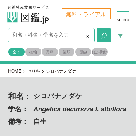
無料トライアル
MENU
×
全て
植物
野鳥
菌類
昆虫
ほか動物
HOME
>
セリ科
>
シロバナノダケ
和名 :
シロバナノダケ
学名：
Angelica decursiva f. albiflora
備考：
自生
目名：
セリ目