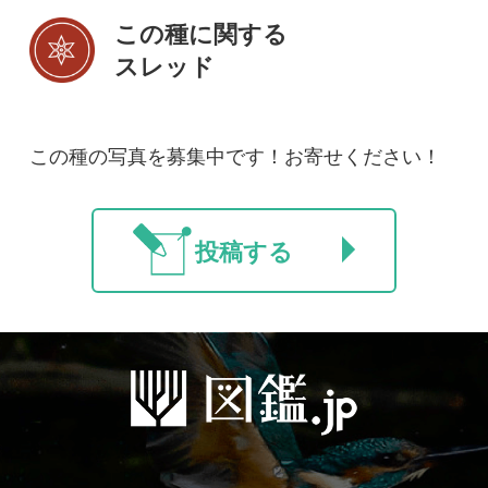
初めての方へ
コース一覧
使い方ガイド
新規会員登録
掲載図鑑一覧
よくある質問
法人・研究機関で
質問・報告掲示板
補足リンク集
ご利用の方へ
マイページ
利用規約
有料会員利用規約
お問い合わせ
プライバ
｜
｜
｜
シーについて
特定商取引法に基づく表示
運営会社
インプレスグル
｜
｜