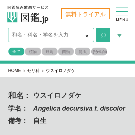
無料トライアル
MENU
×
全て
植物
野鳥
菌類
昆虫
ほか動物
HOME
>
セリ科
>
ウスイロノダケ
和名 :
ウスイロノダケ
学名：
Angelica decursiva f. discolor
備考：
自生
目名：
セリ目