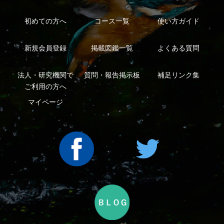
利用規約
有料会員利用規約
お問い合わせ
プライバ
｜
｜
｜
シーについて
特定商取引法に基づく表示
運営会社
インプレスグル
｜
｜
ープ
Copyright ©2016 Yama-kei Publishers co.,Ltd.
An impress Group Company. All rights reserved.