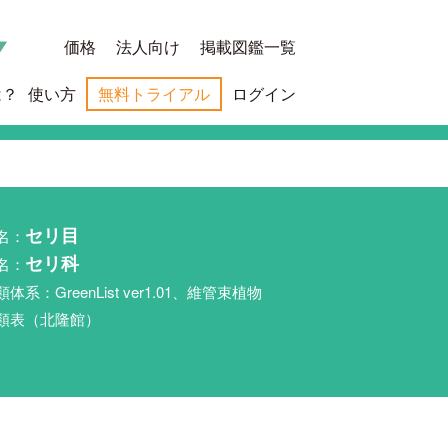
価格
法人向け
掲載図鑑一覧
は？
使い方
無料トライアル
ログイン
名：
セリ目
名：
セリ科
類体系：GreenList ver1.01、維管束植物
類表（北隆館）