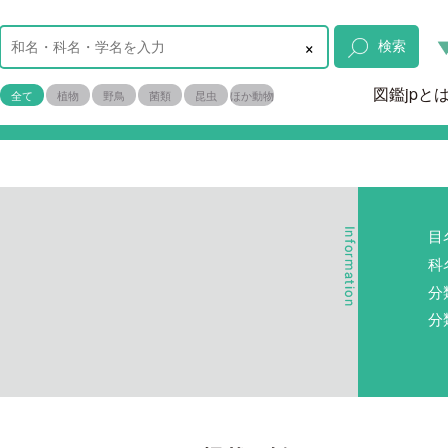
×
検索
図鑑jpと
全て
植物
野鳥
菌類
昆虫
ほか動物
目
科
分
分