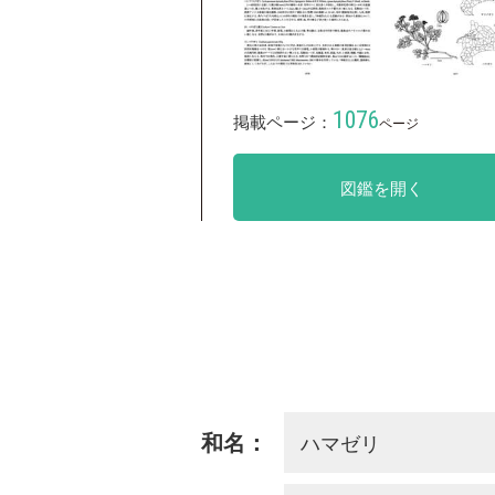
1076
掲載ページ：
ページ
図鑑を開く
ハマゼリ
和名：