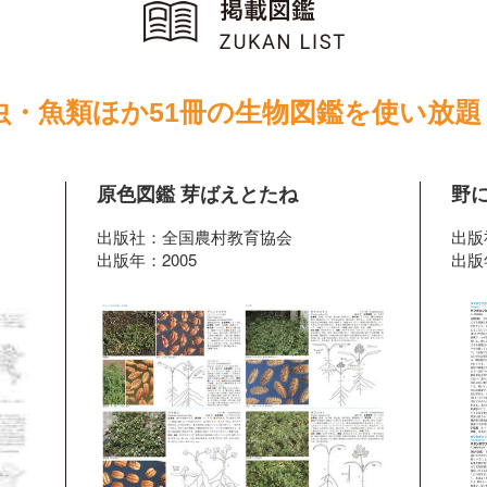
虫・魚類ほか51冊の生物図鑑を使い放題
原色図鑑 芽ばえとたね
野
出版社：全国農村教育協会
出版
出版年：2005
出版