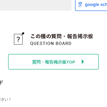
google sch
質問・報告掲示板TOP
ド
ださい！