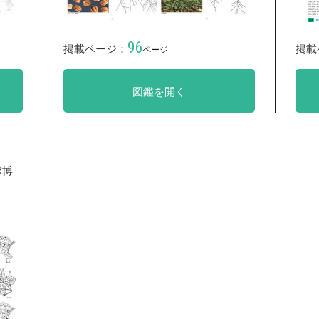
96
掲載ページ：
掲載
ページ
図鑑を開く
球博