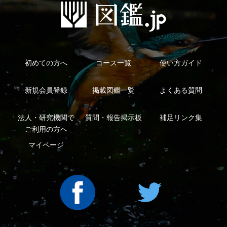
利用規約
有料会員利用規約
お問い合わせ
プライバ
｜
｜
｜
シーについて
特定商取引法に基づく表示
運営会社
インプレスグル
｜
｜
ープ
Copyright ©2016 Yama-kei Publishers co.,Ltd.
An impress Group Company. All rights reserved.