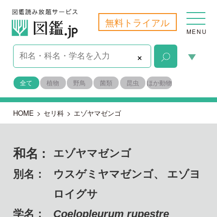
無料トライアル
MENU
×
全て
植物
野鳥
菌類
昆虫
ほか動物
HOME
>
セリ科
>
エゾヤマゼンゴ
和名 :
エゾヤマゼンゴ
別名：
ウスゲミヤマゼンゴ、 エゾヨ
ロイグサ
学名：
Coelopleurum rupestre
備考：
固有