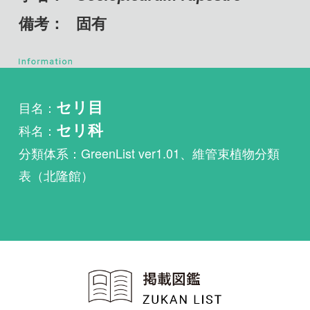
目名：
セリ目
科名：
セリ科
分類体系：GreenList ver1.01、維管束植物分類
表（北隆館）
植物・野鳥・菌類・昆虫・魚
類ほか51冊の生物図鑑を使
い放題